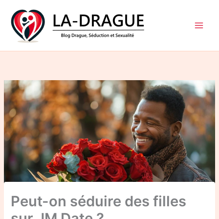
Aller
au
contenu
Peut-on séduire des filles
sur JM Date ?