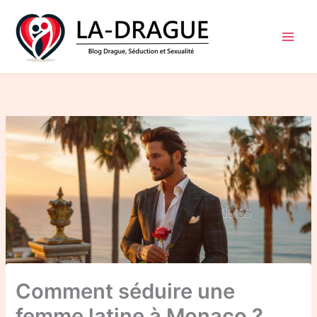
Aller
au
contenu
Comment séduire une
femme latine à Monaco ?